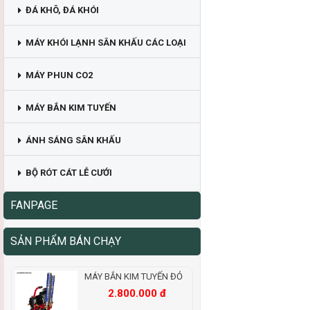
ĐÁ KHÔ, ĐÁ KHÓI
MÁY KHÓI LẠNH SÂN KHẤU CÁC LOẠI
MÁY PHUN CO2
MÁY BẮN KIM TUYẾN
ÁNH SÁNG SÂN KHẤU
BỘ RÓT CÁT LỄ CƯỚI
FANPAGE
SẢN PHẨM BÁN CHẠY
MÁY BẮN KIM TUYẾN ĐỎ
2.800.000 đ