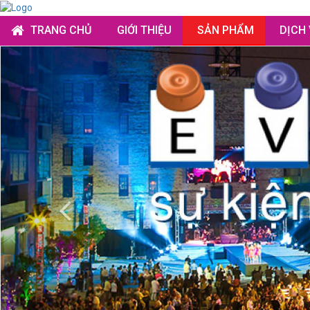
TRANG CHỦ
GIỚI THIỆU
SẢN PHẨM
DỊCH
Previous