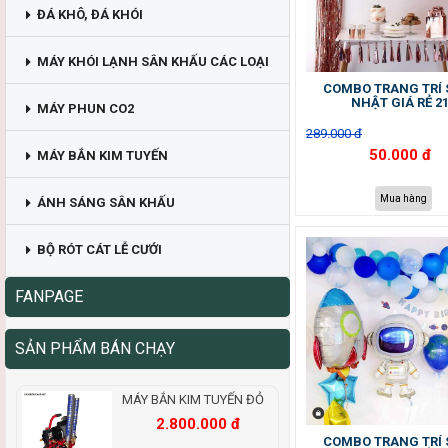
ĐÁ KHÔ, ĐÁ KHÓI
MÁY KHÓI LẠNH SÂN KHẤU CÁC LOẠI
COMBO TRANG TRÍ 
NHẬT GIÁ RẺ 2
MÁY PHUN CO2
289.000 đ
50.000 đ
MÁY BẮN KIM TUYẾN
Mua hàng
ÁNH SÁNG SÂN KHẤU
BỘ RÓT CÁT LỄ CƯỚI
FANPAGE
SẢN PHẨM BÁN CHẠY
MÁY BẮN KIM TUYẾN ĐỎ
2.800.000 đ
COMBO TRANG TRÍ 