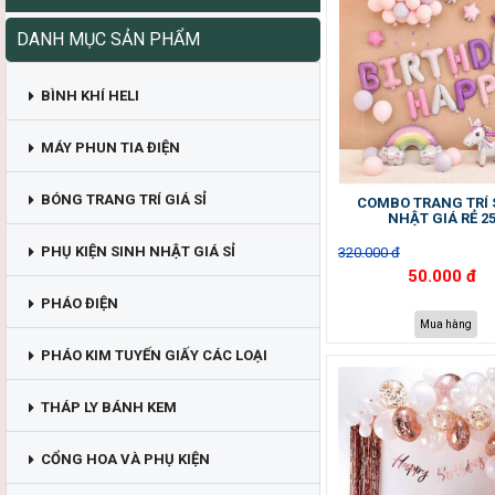
DANH MỤC SẢN PHẨM
BÌNH KHÍ HELI
MÁY PHUN TIA ĐIỆN
BÓNG TRANG TRÍ GIÁ SỈ
COMBO TRANG TRÍ 
NHẬT GIÁ RẺ 2
PHỤ KIỆN SINH NHẬT GIÁ SỈ
320.000 đ
50.000 đ
PHÁO ĐIỆN
Mua hàng
PHÁO KIM TUYẾN GIẤY CÁC LOẠI
THÁP LY BÁNH KEM
CỔNG HOA VÀ PHỤ KIỆN