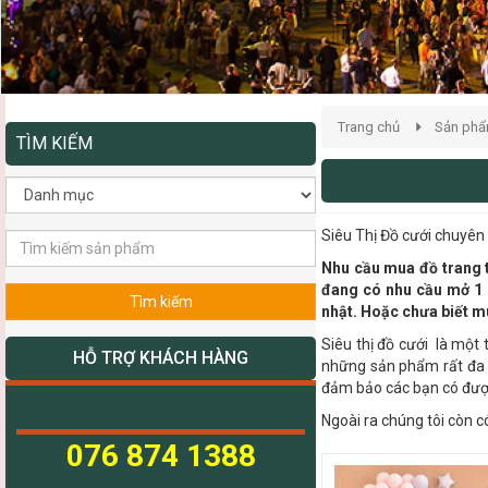
Trang chủ
Sản ph
TÌM KIẾM
Siêu Thị Đồ cưới chuyên 
Nhu cầu mua đồ trang tr
đang có nhu cầu mở 1 s
Tìm kiếm
nhật. Hoặc chưa biết mu
Siêu thị đồ cưới là một
HỖ TRỢ KHÁCH HÀNG
những sản phẩm rất đa d
đảm bảo các bạn có được
Ngoài ra chúng tôi còn c
076 874 1388