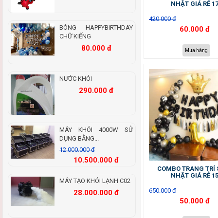
NHẬT GIÁ RẺ 1
420.000 đ
BÓNG HAPPYBIRTHDAY
60.000 đ
CHỮ KIẾNG
80.000 đ
Mua hàng
NƯỚC KHÓI
290.000 đ
MÁY KHÓI 4000W SỬ
DỤNG BẰNG...
12.000.000 đ
10.500.000 đ
COMBO TRANG TRÍ 
NHẬT GIÁ RẺ 1
MÁY TẠO KHÓI LẠNH C02
650.000 đ
28.000.000 đ
50.000 đ