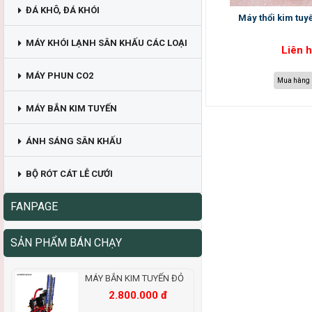
ĐÁ KHÔ, ĐÁ KHÓI
Máy thổi kim tuy
MÁY KHÓI LẠNH SÂN KHẤU CÁC LOẠI
Liên 
MÁY PHUN CO2
Mua hàng
MÁY BẮN KIM TUYẾN
ÁNH SÁNG SÂN KHẤU
BỘ RÓT CÁT LỄ CƯỚI
FANPAGE
SẢN PHẨM BÁN CHẠY
MÁY BẮN KIM TUYẾN ĐỎ
2.800.000 đ