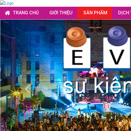
TRANG CHỦ
GIỚI THIỆU
SẢN PHẨM
DỊCH
Previous