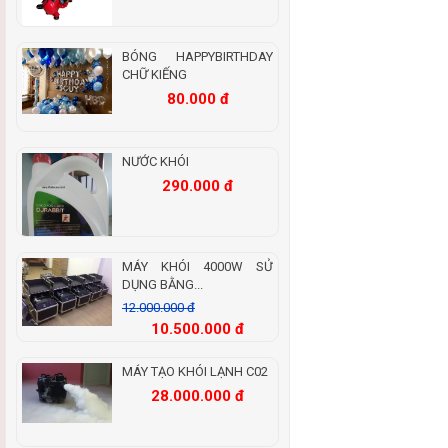
BÓNG HAPPYBIRTHDAY
CHỮ KIẾNG
80.000 đ
NƯỚC KHÓI
290.000 đ
MÁY KHÓI 4000W SỬ
DỤNG BẰNG...
12.000.000 đ
10.500.000 đ
MÁY TẠO KHÓI LẠNH C02
28.000.000 đ