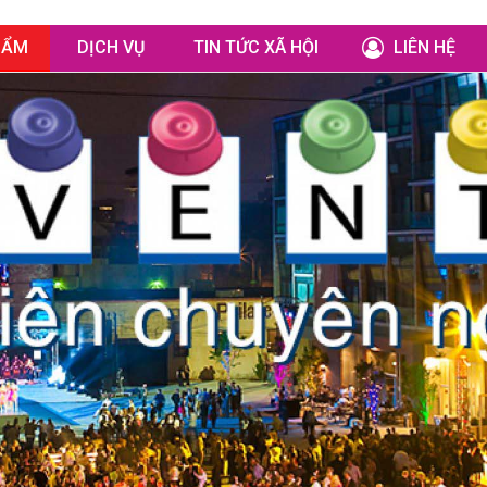
HẨM
DỊCH VỤ
TIN TỨC XÃ HỘI
LIÊN HỆ