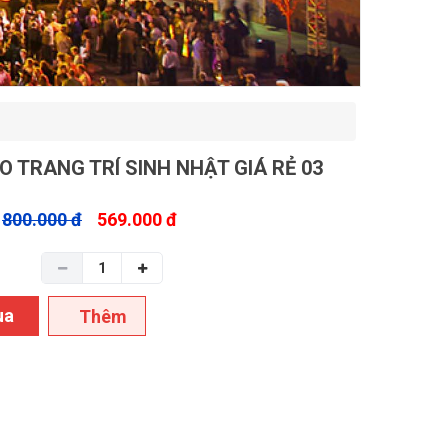
 TRANG TRÍ SINH NHẬT GIÁ RẺ 03
800.000 đ
569.000 đ
ua
Thêm
g
vào giỏ
hàng