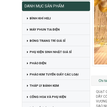
DANH MỤC SẢN PHẨM
BÌNH KHÍ HELI
MÁY PHUN TIA ĐIỆN
BÓNG TRANG TRÍ GIÁ SỈ
PHỤ KIỆN SINH NHẬT GIÁ SỈ
PHÁO ĐIỆN
PHÁO KIM TUYẾN GIẤY CÁC LOẠI
Chi t
THÁP LY BÁNH KEM
QUẠT G
DÂY C
CỔNG HOA VÀ PHỤ KIỆN
VƯƠNG
SAO N