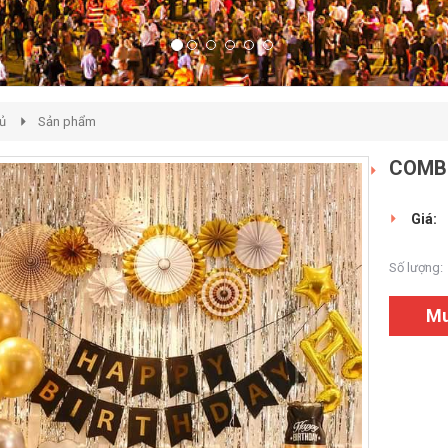
ủ
Sản phẩm
COMBO
Giá:
Số lượng:
M
hàn