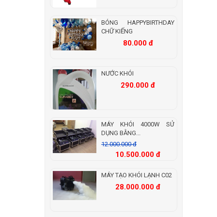
BÓNG HAPPYBIRTHDAY
CHỮ KIẾNG
80.000 đ
NƯỚC KHÓI
290.000 đ
MÁY KHÓI 4000W SỬ
DỤNG BẰNG...
12.000.000 đ
10.500.000 đ
MÁY TẠO KHÓI LẠNH C02
28.000.000 đ