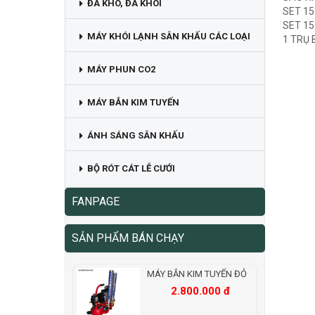
ĐÁ KHÔ, ĐÁ KHÓI
SET 1
SET 1
MÁY KHÓI LẠNH SÂN KHẤU CÁC LOẠI
1 TRỤ 
MÁY PHUN CO2
MÁY BẮN KIM TUYẾN
ÁNH SÁNG SÂN KHẤU
BỘ RÓT CÁT LỄ CƯỚI
FANPAGE
SẢN PHẨM BÁN CHẠY
MÁY BẮN KIM TUYẾN ĐỎ
2.800.000 đ