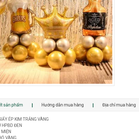
iết sản phẩm
Hướng dẫn mua hàng
Địa chỉ mua hàng
IẤY ÉP KIM TRẮNG VÀNG
Ờ HPBD ĐEN
 MIỆN
HỎ VÀNG