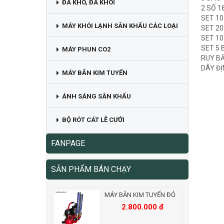
ĐÁ KHÔ, ĐÁ KHÓI
2 SỐ 18
SET 1
MÁY KHÓI LẠNH SÂN KHẤU CÁC LOẠI
SET 20
SET 1
SET 5
MÁY PHUN CO2
RUY B
DÂY ĐỊ
MÁY BẮN KIM TUYẾN
ÁNH SÁNG SÂN KHẤU
BỘ RÓT CÁT LỄ CƯỚI
FANPAGE
SẢN PHẨM BÁN CHẠY
MÁY BẮN KIM TUYẾN ĐỎ
2.800.000 đ