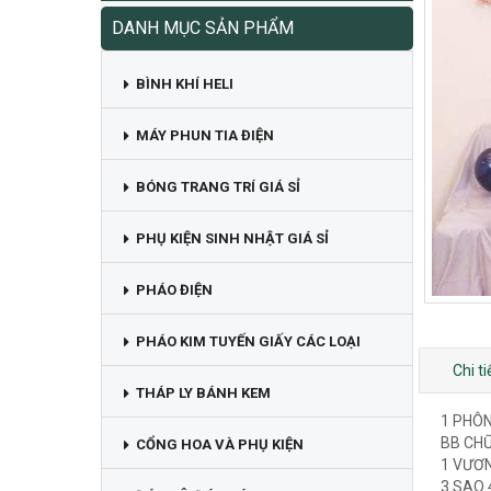
DANH MỤC SẢN PHẨM
BÌNH KHÍ HELI
MÁY PHUN TIA ĐIỆN
BÓNG TRANG TRÍ GIÁ SỈ
PHỤ KIỆN SINH NHẬT GIÁ SỈ
PHÁO ĐIỆN
PHÁO KIM TUYẾN GIẤY CÁC LOẠI
Chi t
THÁP LY BÁNH KEM
1 PHÔ
BB CH
CỔNG HOA VÀ PHỤ KIỆN
1 VƯƠ
3 SAO 