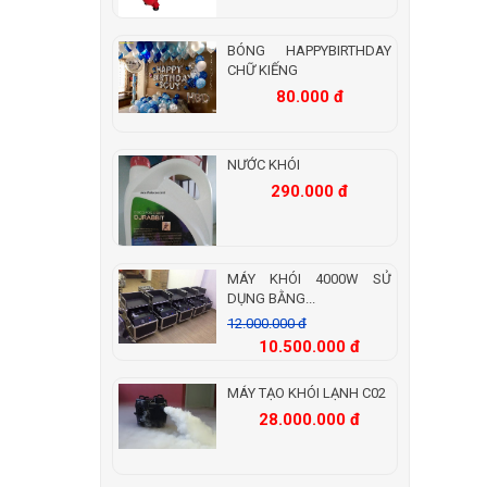
BÓNG HAPPYBIRTHDAY
CHỮ KIẾNG
80.000 đ
NƯỚC KHÓI
290.000 đ
MÁY KHÓI 4000W SỬ
DỤNG BẰNG...
12.000.000 đ
10.500.000 đ
MÁY TẠO KHÓI LẠNH C02
28.000.000 đ