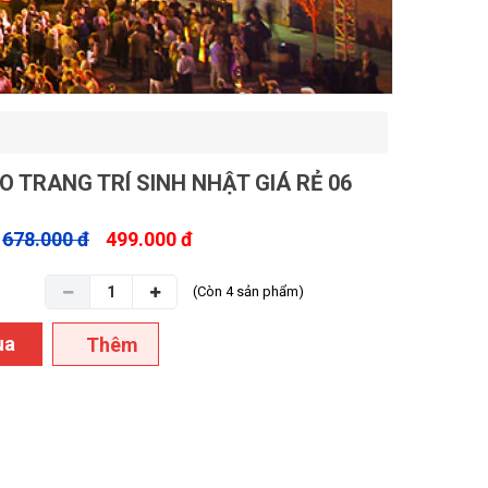
 TRANG TRÍ SINH NHẬT GIÁ RẺ 06
678.000 đ
499.000 đ
(Còn 4 sản phẩm)
ua
Thêm
g
vào giỏ
hàng