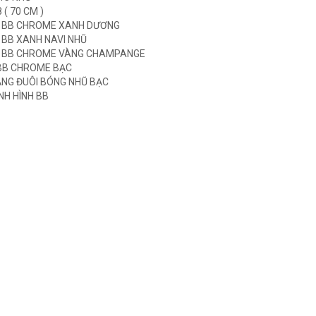
 ( 70 CM )
0 BB CHROME XANH DƯƠNG
 BB XANH NAVI NHŨ
0 BB CHROME VÀNG CHAMPANGE
 BB CHROME BẠC
ĂNG ĐUÔI BÓNG NHŨ BẠC
NH HÌNH BB