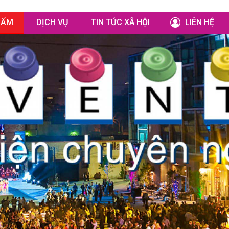
HẨM
DỊCH VỤ
TIN TỨC XÃ HỘI
LIÊN HỆ