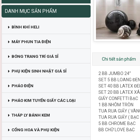
DANH MỤC SẢN PHẨM
BÌNH KHÍ HELI
MÁY PHUN TIA ĐIỆN
BÓNG TRANG TRÍ GIÁ SỈ
Chi tiết sản phẩm
PHỤ KIỆN SINH NHẬT GIÁ SỈ
2 BB JUMBO 24”
SET 5 BB LOANG ĐE
PHÁO ĐIỆN
SET 40 BB LATEX ĐE
SET 20 BB LATEX X
GIẤY CONFETTI BẠC
PHÁO KIM TUYẾN GIẤY CÁC LOẠI
1 BB NHÔM TRÒN
TUA RUA GIẤY ( VÀN
THÁP LY BÁNH KEM
TUA RUA GIẤY ( BẠC
5 BB CHROME BẠC
BB CHỮ LOVE BẠC
CỔNG HOA VÀ PHỤ KIỆN