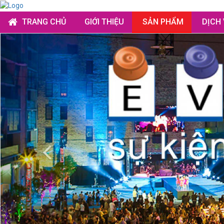
TRANG CHỦ
GIỚI THIỆU
SẢN PHẨM
DỊCH
Previous