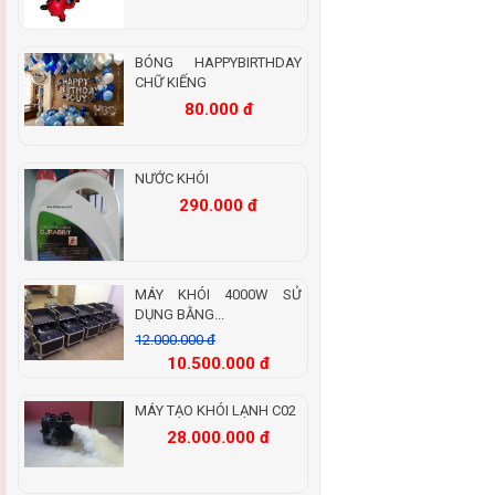
BÓNG HAPPYBIRTHDAY
CHỮ KIẾNG
80.000 đ
NƯỚC KHÓI
290.000 đ
MÁY KHÓI 4000W SỬ
DỤNG BẰNG...
12.000.000 đ
10.500.000 đ
MÁY TẠO KHÓI LẠNH C02
28.000.000 đ