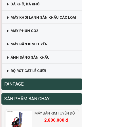
ĐÁ KHÔ, ĐÁ KHÓI
MÁY KHÓI LẠNH SÂN KHẤU CÁC LOẠI
MÁY PHUN CO2
MÁY BẮN KIM TUYẾN
ÁNH SÁNG SÂN KHẤU
BỘ RÓT CÁT LỄ CƯỚI
FANPAGE
SẢN PHẨM BÁN CHẠY
MÁY BẮN KIM TUYẾN ĐỎ
2.800.000 đ