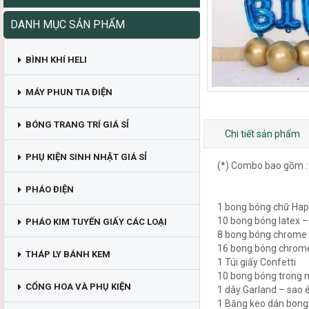
DANH MỤC SẢN PHẨM
BÌNH KHÍ HELI
MÁY PHUN TIA ĐIỆN
BÓNG TRANG TRÍ GIÁ SỈ
Chi tiết sản phẩm
PHỤ KIỆN SINH NHẬT GIÁ SỈ
(*) Combo bao gồm 
PHÁO ĐIỆN
1 bong bóng chữ Hap
10 bong bóng latex 
PHÁO KIM TUYẾN GIẤY CÁC LOẠI
8 bong bóng chrome 
16 bong bóng chrome
THÁP LY BÁNH KEM
1 Túi giấy Confetti
10 bong bóng trong n
CỔNG HOA VÀ PHỤ KIỆN
1 dây Garland – sao e
1 Băng keo dán bong