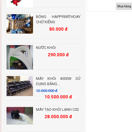
Mua hàng
BÓNG HAPPYBIRTHDAY
CHỮ KIẾNG
80.000 đ
NƯỚC KHÓI
290.000 đ
MÁY KHÓI 4000W SỬ
DỤNG BẰNG...
12.000.000 đ
10.500.000 đ
MÁY TẠO KHÓI LẠNH C02
28.000.000 đ