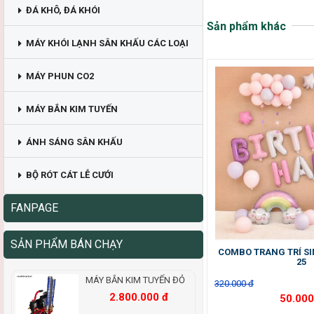
ĐÁ KHÔ, ĐÁ KHÓI
Sản phẩm khác
MÁY KHÓI LẠNH SÂN KHẤU CÁC LOẠI
MÁY PHUN CO2
MÁY BẮN KIM TUYẾN
ÁNH SÁNG SÂN KHẤU
BỘ RÓT CÁT LỄ CƯỚI
FANPAGE
SẢN PHẨM BÁN CHẠY
COMBO TRANG TRÍ SI
25
MÁY BẮN KIM TUYẾN ĐỎ
320.000 đ
2.800.000 đ
50.000