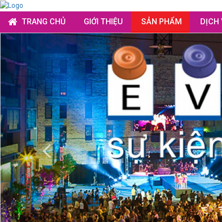
TRANG CHỦ
GIỚI THIỆU
SẢN PHẨM
DỊCH
Previous