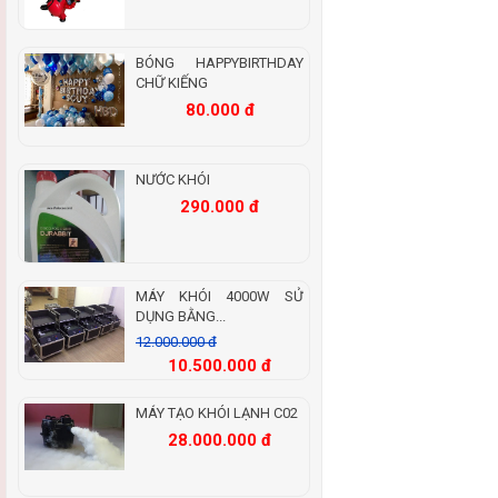
BÓNG HAPPYBIRTHDAY
CHỮ KIẾNG
80.000 đ
NƯỚC KHÓI
290.000 đ
MÁY KHÓI 4000W SỬ
DỤNG BẰNG...
12.000.000 đ
10.500.000 đ
MÁY TẠO KHÓI LẠNH C02
28.000.000 đ