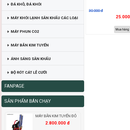
ĐÁ KHÔ, ĐÁ KHÓI
30.000 đ
25.000
MÁY KHÓI LẠNH SÂN KHẤU CÁC LOẠI
Mua hàng
MÁY PHUN CO2
MÁY BẮN KIM TUYẾN
ÁNH SÁNG SÂN KHẤU
BỘ RÓT CÁT LỄ CƯỚI
FANPAGE
SẢN PHẨM BÁN CHẠY
MÁY BẮN KIM TUYẾN ĐỎ
2.800.000 đ