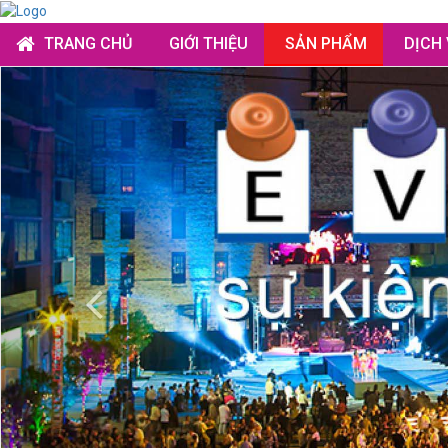
TRANG CHỦ
GIỚI THIỆU
SẢN PHẨM
DỊCH
Previous