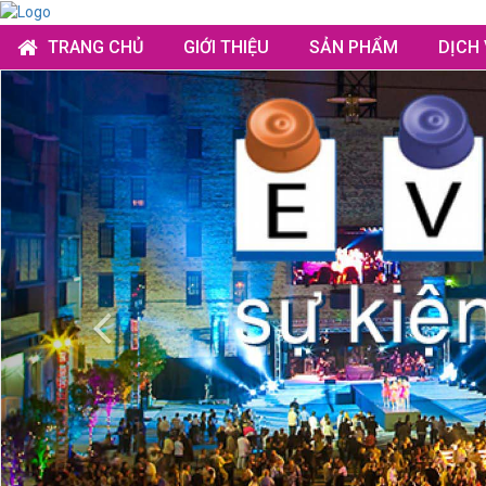
TRANG CHỦ
GIỚI THIỆU
SẢN PHẨM
DỊCH
Previous