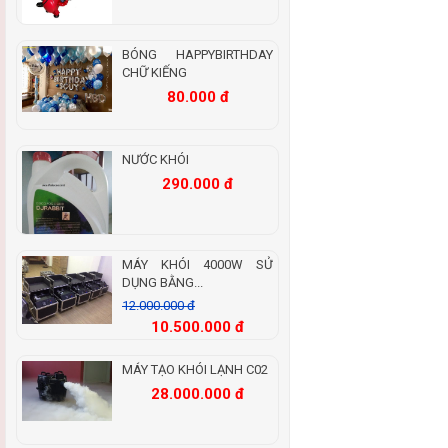
BÓNG HAPPYBIRTHDAY
CHỮ KIẾNG
80.000 đ
NƯỚC KHÓI
290.000 đ
MÁY KHÓI 4000W SỬ
DỤNG BẰNG...
12.000.000 đ
10.500.000 đ
MÁY TẠO KHÓI LẠNH C02
28.000.000 đ