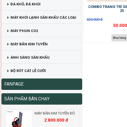
ĐÁ KHÔ, ĐÁ KHÓI
COMBO TRANG TRÍ SI
25
MÁY KHÓI LẠNH SÂN KHẤU CÁC LOẠI
320.000 đ
50.000
MÁY PHUN CO2
Mua hàng
MÁY BẮN KIM TUYẾN
ÁNH SÁNG SÂN KHẤU
BỘ RÓT CÁT LỄ CƯỚI
FANPAGE
SẢN PHẨM BÁN CHẠY
MÁY BẮN KIM TUYẾN ĐỎ
2.800.000 đ