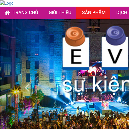
TRANG CHỦ
GIỚI THIỆU
SẢN PHẨM
DỊCH
Previous