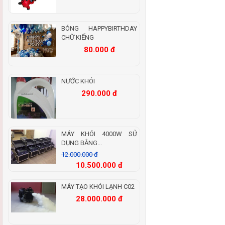
BÓNG HAPPYBIRTHDAY
CHỮ KIẾNG
80.000 đ
NƯỚC KHÓI
290.000 đ
MÁY KHÓI 4000W SỬ
DỤNG BẰNG...
12.000.000 đ
10.500.000 đ
MÁY TẠO KHÓI LẠNH C02
28.000.000 đ